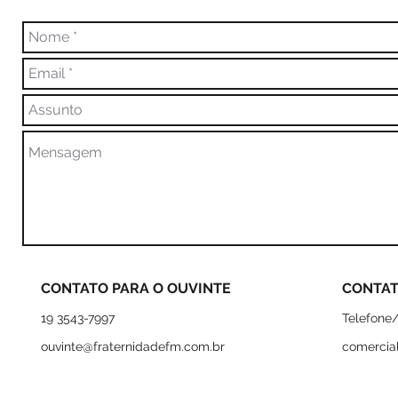
CONTATO PARA O OUVINTE
CONTAT
19 3543-7997
Telefone/
ouvinte@fraternidadefm.com.br
comercia