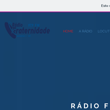
Este 
HOME
A RÁDIO
LOCUT
RÁDIO 