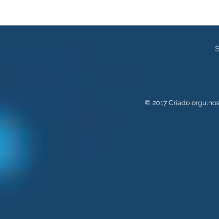
S
© 2017 Criado orgulh